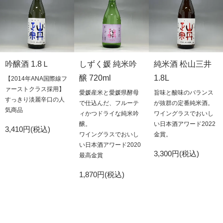
吟醸酒 1.8Ｌ
しずく媛 純米吟
純米酒 松山三井
醸 720ml
1.8L
【2014年ANA国際線フ
ァーストクラス採用】
愛媛産米と愛媛県酵母
旨味と酸味のバランス
すっきり淡麗辛口の人
で仕込んだ、フルーテ
が抜群の定番純米酒。
気商品
ィかつドライな純米吟
ワイングラスでおいし
醸。
い日本酒アワード2022
3,410円(税込)
ワイングラスでおいし
金賞。
い日本酒アワード2020
3,300円(税込)
最高金賞
1,870円(税込)