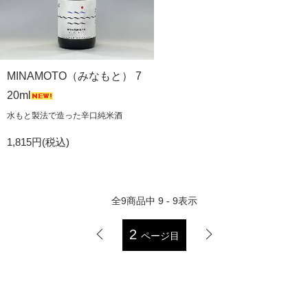
MINAMOTO（みなもと） 7
20ml
水もと製法で造った辛口純米酒
1,815円(税込)
全
9
商品中
9 - 9
表示
2
ページ目